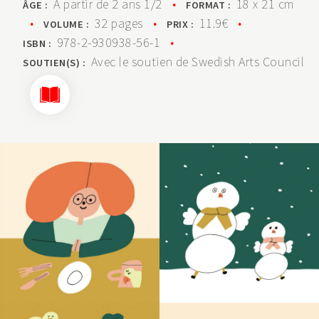
À partir de 2 ans 1/2
•
18 x 21 cm
ÂGE :
FORMAT :
•
32 pages
•
11.9€
•
VOLUME :
PRIX :
978-2-930938-56-1
•
ISBN :
Avec le soutien de Swedish Arts Council
SOUTIEN(S) :