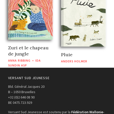
Zuri et le chapeau
de jungle
Pluie
ANNA RIBBING
•
IDA
ANDERS HOLMER
SUNDIN ASP
VERSANT SUD JEUNESSE
Bld. Général Jacques 20
B – 1050 Bruxelles
+32 (0)2 646 08 90
BE 0475.723.929
Versant Sud Jeunesse est soutenu par la
Fédération Wallonie-