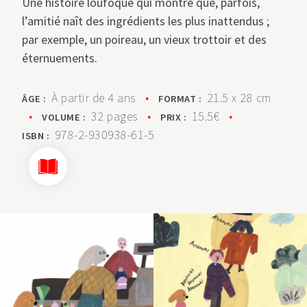
Une histoire loufoque qui montre que, parfois,
l’amitié naît des ingrédients les plus inattendus ;
par exemple, un poireau, un vieux trottoir et des
éternuements.
À partir de 4 ans
•
21.5 x 28 cm
ÂGE :
FORMAT :
•
32 pages
•
15.5€
•
VOLUME :
PRIX :
978-2-930938-61-5
ISBN :