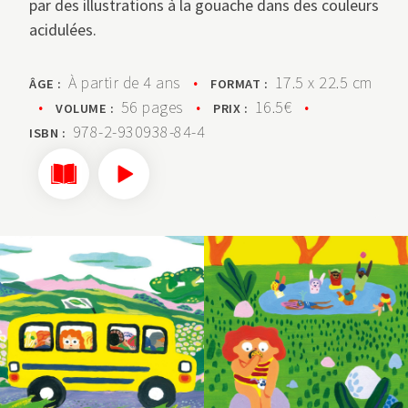
par des illustrations à la gouache dans des couleurs
acidulées.
À partir de 4 ans
•
17.5 x 22.5 cm
ÂGE :
FORMAT :
•
56 pages
•
16.5€
•
VOLUME :
PRIX :
978-2-930938-84-4
ISBN :