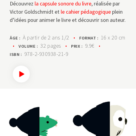
Découvrez
la capsule sonore du livre
, réalisée par
Victor Goldschmidt et
le cahier pédagogique
plein
d’idées pour animer le livre et découvrir son auteur.
À partir de 2 ans 1/2
•
16 x 20 cm
ÂGE :
FORMAT :
•
32 pages
•
9.9€
•
VOLUME :
PRIX :
978-2-930938-21-9
ISBN :