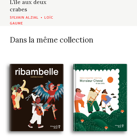
L’île aux deux
crabes
SYLVAIN ALZIAL
•
LOÏC
GAUME
Dans la même collection