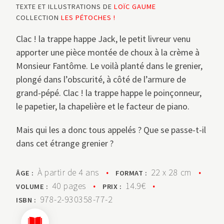
TEXTE ET ILLUSTRATIONS DE
LOÏC GAUME
COLLECTION
LES PÉTOCHES !
Clac ! la trappe happe Jack, le petit livreur venu
apporter une pièce montée de choux à la crème à
Monsieur Fantôme. Le voilà planté dans le grenier,
plongé dans l’obscurité, à côté de l’armure de
grand-pépé. Clac ! la trappe happe le poinçonneur,
le papetier, la chapelière et le facteur de piano.
Mais qui les a donc tous appelés ? Que se passe-t-il
dans cet étrange grenier ?
À partir de 4 ans
•
22 x 28 cm
•
ÂGE :
FORMAT :
40 pages
•
14.9€
•
VOLUME :
PRIX :
978-2-930358-77-2
ISBN :