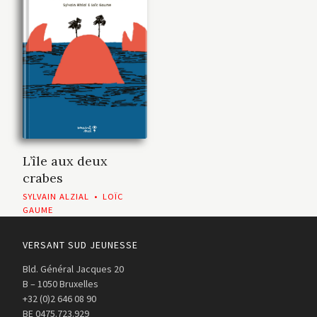
L’île aux deux
crabes
SYLVAIN ALZIAL
•
LOÏC
GAUME
VERSANT SUD JEUNESSE
Bld. Général Jacques 20
B – 1050 Bruxelles
+32 (0)2 646 08 90
BE 0475.723.929