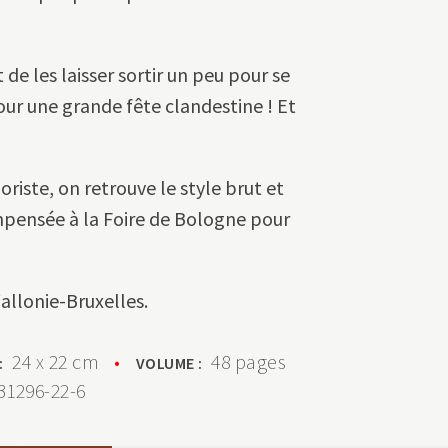
 de les laisser sortir un peu pour se
pour une grande fête clandestine ! Et
iste, on retrouve le style brut et
mpensée à la Foire de Bologne pour
allonie-Bruxelles.
24 x 22 cm
•
48 pages
 :
VOLUME :
31296-22-6