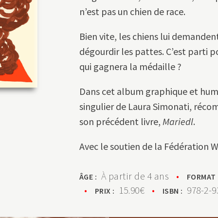
n’est pas un chien de race.
Bien vite, les chiens lui demandent
dégourdir les pattes. C’est parti 
qui gagnera la médaille ?
Dans cet album graphique et humor
singulier de Laura Simonati, réco
son précédent livre,
Mariedl
.
Avec le soutien de la Fédération W
À partir de 4 ans
•
ÂGE :
FORMAT
•
15.90€
•
978-2-9
PRIX :
ISBN :