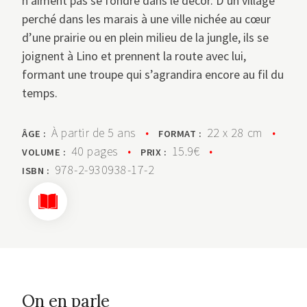
n’aiment pas se fondre dans le décor. D’un village
perché dans les marais à une ville nichée au cœur
d’une prairie ou en plein milieu de la jungle, ils se
joignent à Lino et prennent la route avec lui,
formant une troupe qui s’agrandira encore au fil du
temps.
À partir de 5 ans
•
22 x 28 cm
•
ÂGE :
FORMAT :
40 pages
•
15.9€
•
VOLUME :
PRIX :
978-2-930938-17-2
ISBN :
On en parle