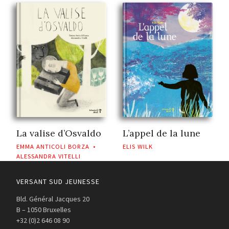
La valise d’Osvaldo
L’appel de la lune
EMMA ANTICOLI BORZA
•
ELIS WILK
ALESSANDRA VITELLI
VERSANT SUD JEUNESSE
Bld. Général Jacques 20
B – 1050 Bruxelles
+32 (0)2 646 08 90