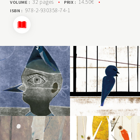
32 pages
•
14.50€
•
VOLUME :
PRIX :
978-2-930358-74-1
ISBN :