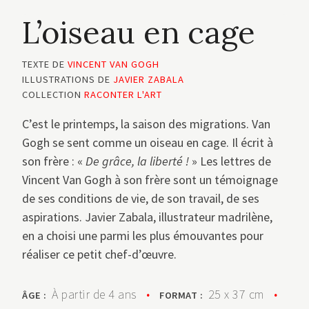
L’oiseau en cage
TEXTE DE
VINCENT VAN GOGH
ILLUSTRATIONS DE
JAVIER ZABALA
COLLECTION
RACONTER L'ART
C’est le printemps, la saison des migrations. Van
Gogh se sent comme un oiseau en cage. Il écrit à
son frère : «
De grâce, la liberté
!
» Les lettres de
Vincent Van Gogh à son frère sont un témoignage
de ses conditions de vie, de son travail, de ses
aspirations. Javier Zabala, illustrateur madrilène,
en a choisi une parmi les plus émouvantes pour
réaliser ce petit chef-d’œuvre.
À partir de 4 ans
•
25 x 37 cm
•
ÂGE :
FORMAT :