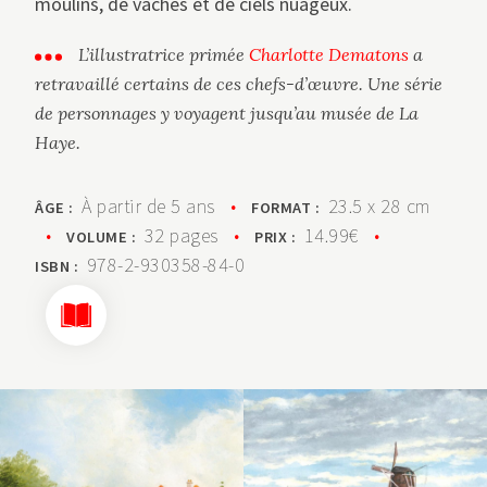
moulins, de vaches et de ciels nuageux.
L’illustratrice primée
Charlotte Dematons
a
retravaillé certains de ces chefs-d’œuvre. Une série
de personnages y voyagent jusqu’au musée de La
Haye.
À partir de 5 ans
•
23.5 x 28 cm
ÂGE :
FORMAT :
•
32 pages
•
14.99€
•
VOLUME :
PRIX :
978-2-930358-84-0
ISBN :