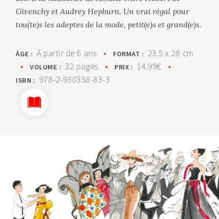
Givenchy et Audrey Hepburn. Un vrai régal pour
tou(te)s les adeptes de la mode, petit(e)s et grand(e)s.
À partir de 6 ans
•
23.5 x 28 cm
ÂGE :
FORMAT :
•
32 pages
•
14.99€
•
VOLUME :
PRIX :
978-2-930358-83-3
ISBN :