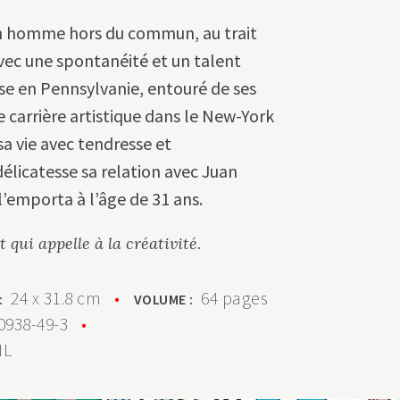
 un homme hors du commun, au trait
avec une spontanéité et un talent
se en Pennsylvanie, entouré de ses
e carrière artistique dans le New-York
a vie avec tendresse et
licatesse sa relation avec Juan
l’emporta à l’âge de 31 ans.
qui appelle à la créativité.
24 x 31.8 cm
•
64 pages
 :
VOLUME :
0938-49-3
•
NL