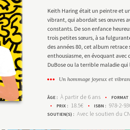
Keith Haring était un peintre et
vibrant, qui abordait ses œuvres 
constants. De son enfance heureu
trois petites sœurs, à sa fulgurant
des années 80, cet album retrace s
enthousiasme, en évoquant avec dé
DuBose ou la terrible maladie qui 
Un hommage joyeux et vibrant 
À partir de 6 ans
•
ÂGE :
FORMAT
•
18.5€
•
978-2-93
PRIX :
ISBN :
Avec le soutien du C
SOUTIEN(S) :