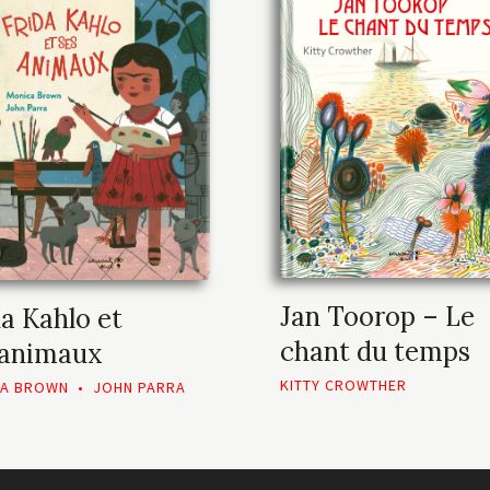
Jan Toorop – Le
da Kahlo et
chant du temps
 animaux
KITTY CROWTHER
CA BROWN
•
JOHN PARRA