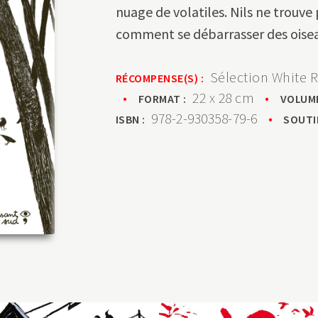
nuage de volatiles. Nils ne trouve 
comment se débarrasser des oisea
Sélection White 
RÉCOMPENSE(S) :
•
22 x 28 cm
•
FORMAT :
VOLUM
978-2-930358-79-6
•
ISBN :
SOUTI