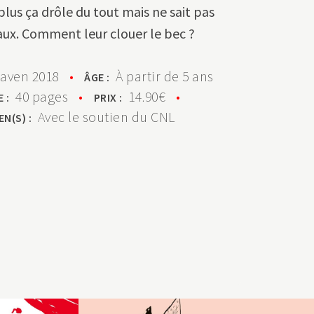
plus ça drôle du tout mais ne sait pas
ux. Comment leur clouer le bec ?
Raven 2018
•
À partir de 5 ans
ÂGE :
40 pages
•
14.90€
•
E :
PRIX :
Avec le soutien du CNL
EN(S) :