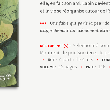
elle, en fait son ami. Lapin devient
et la vie se réorganise autour de l
Une fable qui parle la peur de
d’appréhender un événement étran
Sélectionné pour 
RÉCOMPENSE(S) :
Montreuil, le prix Sorcières, le pr
•
À partir de 4 ans
•
ÂGE :
FOR
48 pages
•
14€
VOLUME :
PRIX :