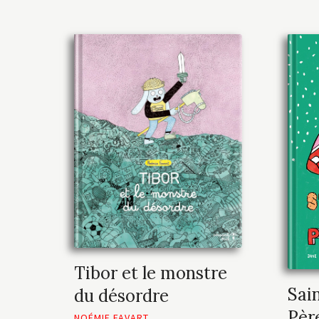
Tibor et le monstre
Sai
du désordre
Pèr
NOÉMIE FAVART