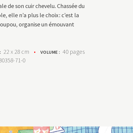
ale de son cuir chevelu. Chassée du
le, elle n’a plus le choix : c’est la
, Poupou, organise un émouvant
22 x 28 cm
•
40 pages
 :
VOLUME :
30358-71-0