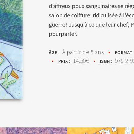
d’affreux poux sanguinaires se rég
salon de coiffure, ridiculisée à l’éco
guerre ! Jusqu’à ce que leur chef
pourparler.
À partir de 5 ans
•
ÂGE :
FORMAT
•
14.50€
•
978-2-9
PRIX :
ISBN :