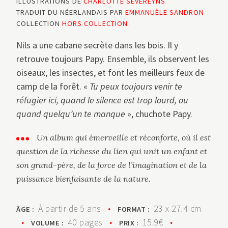
ILLUSTRATIONS DE
CHARLOTTE SEVEREYNS
TRADUIT DU NÉERLANDAIS PAR
EMMANUÈLE SANDRON
COLLECTION
HORS COLLECTION
Nils a une cabane secrète dans les bois. Il y
retrouve toujours Papy. Ensemble, ils observent les
oiseaux, les insectes, et font les meilleurs feux de
camp de la forêt. «
Tu peux toujours venir te
réfugier ici, quand le silence est trop lourd, ou
quand quelqu’un te manque
», chuchote Papy.
Un album qui émerveille et réconforte, où il est
question de la richesse du lien qui unit un enfant et
son grand-père, de la force de l’imagination et de la
puissance bienfaisante de la nature.
À partir de 5 ans
•
23 x 27.4 cm
ÂGE :
FORMAT :
•
40 pages
•
15.9€
•
VOLUME :
PRIX :