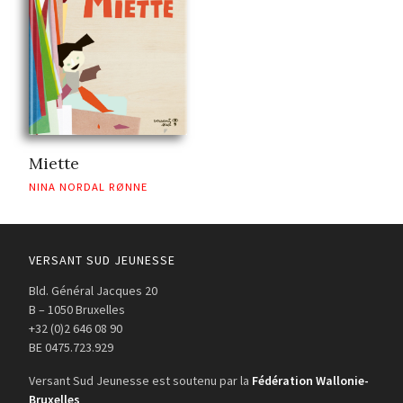
Miette
NINA NORDAL RØNNE
VERSANT SUD JEUNESSE
Bld. Général Jacques 20
B – 1050 Bruxelles
+32 (0)2 646 08 90
BE 0475.723.929
Versant Sud Jeunesse est soutenu par la
Fédération Wallonie-
Bruxelles