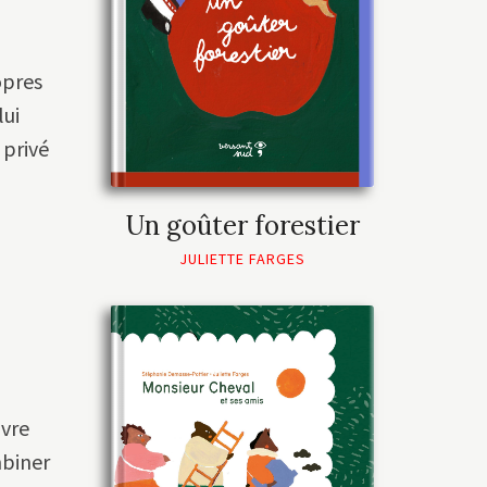
opres
lui
 privé
Un goûter forestier
JULIETTE FARGES
ivre
mbiner