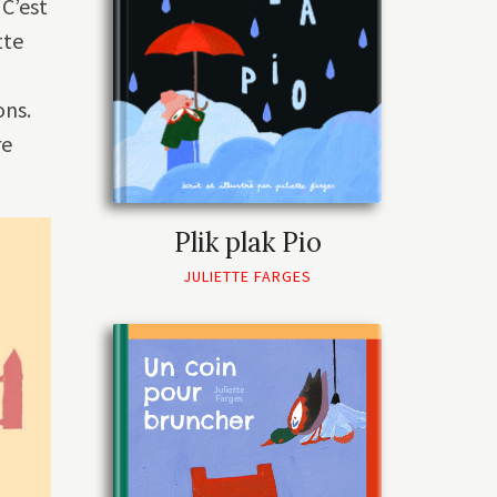
 C’est
tte
ons.
re
Plik plak Pio
JULIETTE FARGES