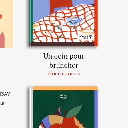
Un coin pour
bruncher
JULIETTE FARGES
ENSAV
ai
t