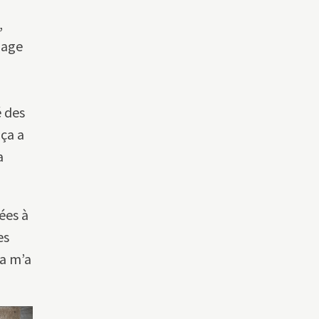
,
nage
é des
 ça a
a
ées à
es
Ça m’a