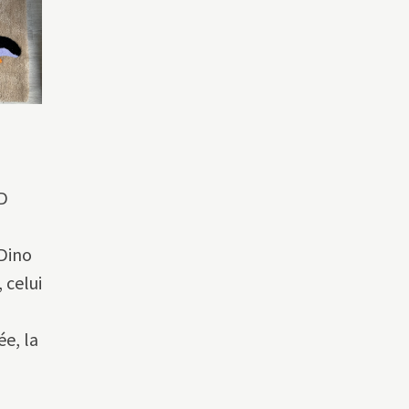
3D
 Dino
 celui
ée, la