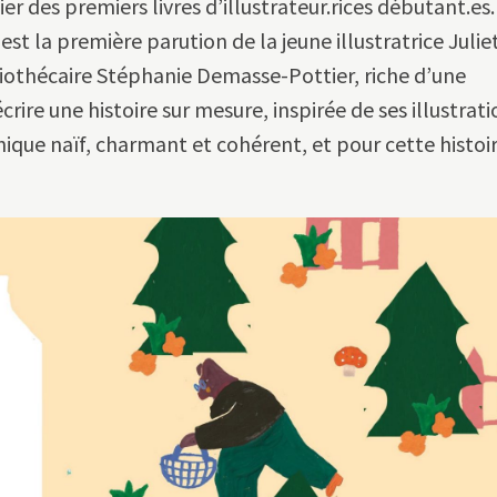
 des premiers livres d’illustrateur.rices débutant.es.
i est la première parution de la jeune illustratrice Julie
ibliothécaire Stéphanie Demasse-Pottier, riche d’une
rire une histoire sur mesure, inspirée de ses illustrati
ique naïf, charmant et cohérent, et pour cette histoi